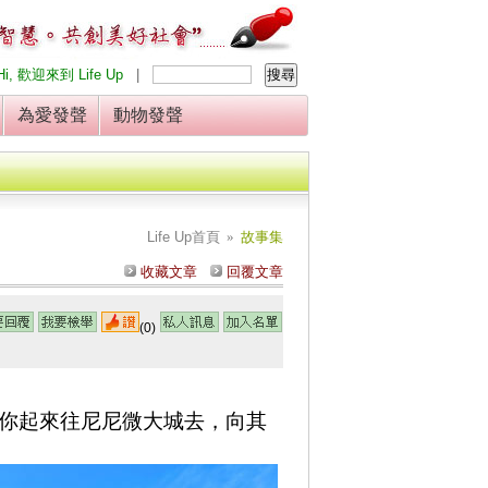
Hi, 歡迎來到 Life Up
|
發
為愛發聲
動物發聲
Life Up
首頁
»
故事集
收藏文章
回覆文章
(0)
「你起來往尼尼微大城去，向其