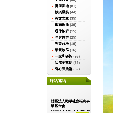
佛學園地
(81)
歡樂爆笑
(44)
英文文章
(35)
勵志歌曲
(39)
退休族群
(15)
理財族群
(25)
失業族群
(19)
單親族群
(16)
一家和樂族
(96)
我需要幫助
(65)
身心障族群
(32)
好站連結
財團法人勵馨社會福利事
業基金會
財團法人創世社會福利基