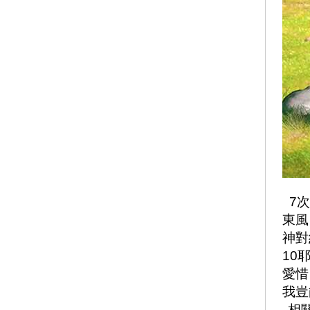
7次
東風
神對
10
愛惜
我豈
相