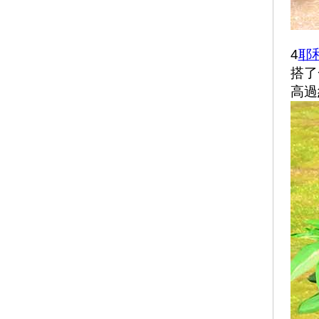
築心之家
陽光基金會
中華育幼機構兒童關懷協
會
4
耶
搭了
高過