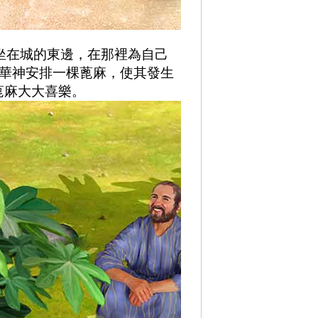
坐在城的東邊，在那裡為自己
和華神安排一棵蓖麻，使其發生
蓖麻大大喜樂。