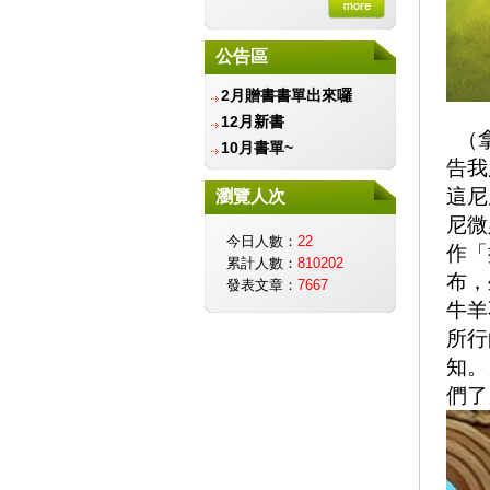
金會
財團法人愛盲基金會
公告區
信誼基金會-守護孩子唯
一的童年
2月贈書書單出來囉
兒童福利聯盟文教基金會
12月新書
智邦公益館
（拿
10月書單~
社團法人台灣生命教育協
告我
會
這尼
瀏覽人次
遲緩兒早期療育協會
尼微
社團法人中華育幼機構兒
今日人數：
22
童關懷協會
作「
累計人數：
810202
台北市學習障礙者家長協
布，
發表文章：
7667
會
牛羊
中華民國癌友新生命協
所行
會
知。
台灣創價學會
們了
中華民國脊髓損傷者聯合
會
中華民國腦性麻痺協會
伊甸基金會