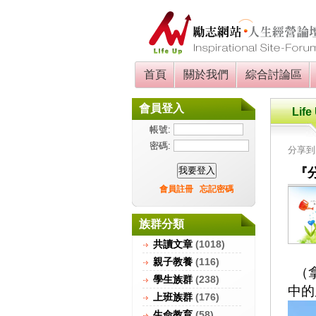
首頁
關於我們
綜合討論區
會員登入
Life
帳號:
密碼:
分享
『
會員註冊
忘記密碼
族群分類
共讀文章
(1018)
親子教養
(116)
（拿
學生族群
(238)
中的
上班族群
(176)
生命教育
(58)