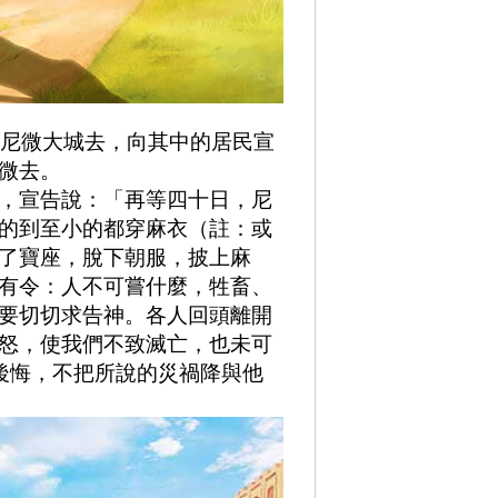
尼尼微大城去，向其中的居民宣
微去。
日，宣告說：「再等四十日，尼
的到至小的都穿麻衣（註：或
下了寶座，脫下朝服，披上麻
臣有令：人不可嘗什麼，牲畜、
人要切切求告神。各人回頭離開
烈怒，使我們不致滅亡，也未可
後悔，不把所說的災禍降與他