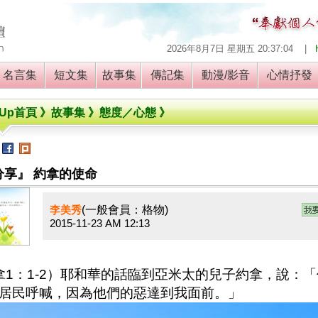
2026年8月7日 星期五
20:37:05
|
名言集
短文集
故事集
傳記集
動漫/影音
心情抒
 Up
首頁 》故事集 》態度／心態 》
到
分享』 約拿的使命
(一般會員：格物)
李美秀
2015-11-23 AM 12:13
1：1-2）耶和華的話臨到亞米太的兒子約拿，說：
居民呼喊，因為他們的惡達到我面前。」