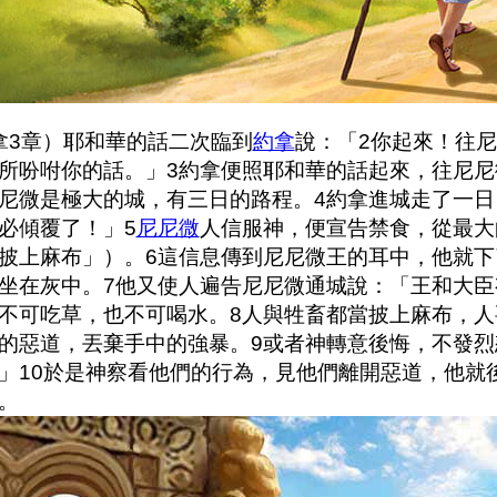
3章）耶和華的話二次臨到
約拿
說：「2你起來！往
所吩咐你的話。」3約拿便照耶和華的話起來，往尼尼
尼微是極大的城，有三日的路程。4約拿進城走了一
必傾覆了！」5
尼尼微
人信服神，便宣告禁食，從最大
披上麻布」）。6這信息傳到尼尼微王的耳中，他就
坐在灰中。7他又使人遍告尼尼微通城說：「王和大
不可吃草，也不可喝水。8人與牲畜都當披上麻布，
的惡道，丟棄手中的強暴。9或者神轉意後悔，不發
」10於是神察看他們的行為，見他們離開惡道，他就
。