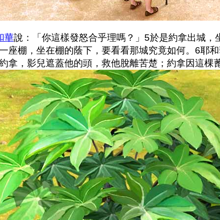
和華
說：「你這樣發怒合乎理嗎？」5於是約拿出城，
一座棚，坐在棚的蔭下，要看看那城究竟如何。6耶
約拿，影兒遮蓋他的頭，救他脫離苦楚；約拿因這棵