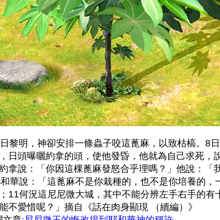
日黎明，神卻安排一條蟲子咬這蓖麻，以致枯槁。8
，日頭曝曬約拿的頭，使他發昏，他就為自己求死，
約拿說：「你因這棵蓖麻發怒合乎理嗎？」他說：「
耶和華說：「這蓖麻不是你栽種的，也不是你培養的，
；11何況這尼尼微大城，其中不能分辨左手右手的有
能不愛惜呢？」摘自《話在肉身顯現 （續編）》
關文章
:尼尼微王的悔改得到耶和華神的稱許