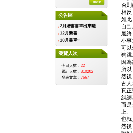
金會
否則
財團法人愛盲基金會
相反
公告區
信誼基金會-守護孩子唯
如此
一的童年
2月贈書書單出來囉
自己
兒童福利聯盟文教基金會
12月新書
最終
智邦公益館
10月書單~
小事
社團法人台灣生命教育協
可以
會
瀏覽人次
狗跳
遲緩兒早期療育協會
因為
社團法人中華育幼機構兒
今日人數：
22
所以
童關懷協會
累計人數：
810202
然後
台北市學習障礙者家長協
發表文章：
7667
會
古人
中華民國癌友新生命協
真正
會
糾纏
台灣創價學會
而是
中華民國脊髓損傷者聯合
上。
會
也就
中華民國腦性麻痺協會
然後
伊甸基金會