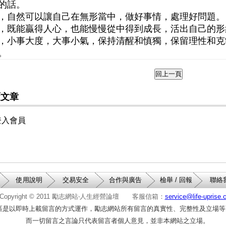
的話。
，自然可以讓自己在無形當中，做好事情，處理好問題。
，既能贏得人心，也能慢慢從中得到成長，活出自己的形
，小事大度，大事小氣，保持清醒和慎獨，保留理性和克
。
覆文章
登入會員
使用說明
交易安全
合作與廣告
檢舉 / 回報
聯絡
Copyright © 2011
勵志網站‧人生經營論壇
客服信箱：
service@life-uprise
區是以即時上載留言的方式運作，勵志網站所有留言的真實性、完整性及立場等
而一切留言之言論只代表留言者個人意見，並非本網站之立場。