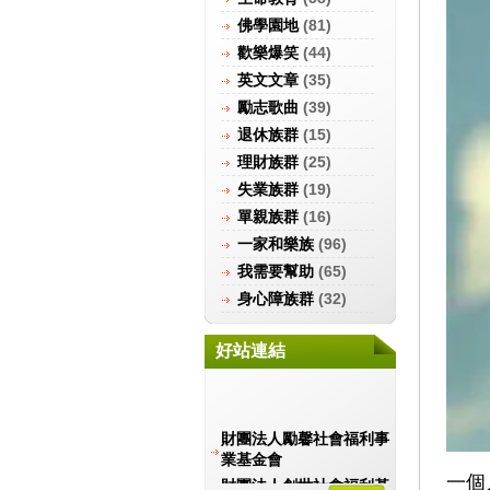
佛學園地
(81)
歡樂爆笑
(44)
英文文章
(35)
勵志歌曲
(39)
退休族群
(15)
理財族群
(25)
失業族群
(19)
單親族群
(16)
一家和樂族
(96)
我需要幫助
(65)
身心障族群
(32)
好站連結
財團法人勵馨社會福利事
業基金會
財團法人創世社會福利基
一個