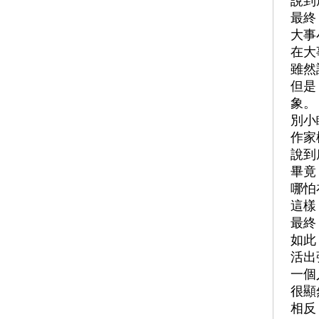
說到
雙連視障關懷基金會
最終
中華民國聾人協會
大事
社團法人台北市自閉症家
在大
長協會
雖然
台北市心生活協會
但是
耕莘文教基金會
象。
風車文教基金會
別小
富邦文教基金會
作家
社團法人世界和平會
說到
都市人基金會
畢竟
社團法人台灣失智協會
哪怕
台灣世界展望會
這樣
天主教善牧基金會
最終
漢慈公益基金會
如此
法鼓山般若禪坐會
活出
社團法人台灣少年權益與
福利促進聯盟
一個
真善美社會福利基金會
很顯
愛滋感染者權益促進會
相反