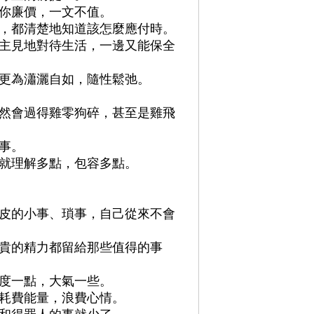
你廉價，一文不值。
，都清楚地知道該怎麼應付時。
主見地對待生活，一邊又能保全
更為瀟灑自如，隨性鬆弛。
然會過得雞零狗碎，甚至是雞飛
事。
就理解多點，包容多點。
皮的小事、瑣事，自己從來不會
貴的精力都留給那些值得的事
度一點，大氣一些。
耗費能量，浪費心情。