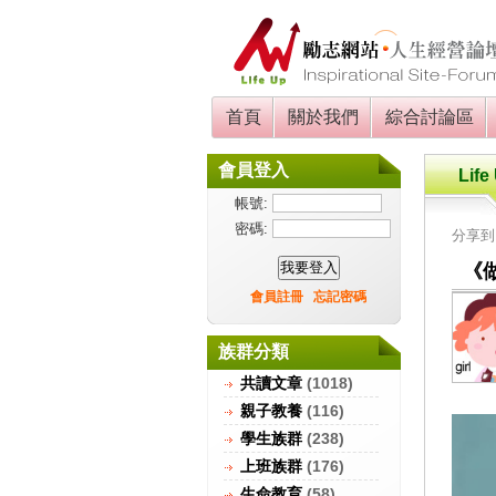
首頁
關於我們
綜合討論區
會員登入
Life
帳號:
密碼:
分享
《
會員註冊
忘記密碼
族群分類
共讀文章
(1018)
親子教養
(116)
學生族群
(238)
上班族群
(176)
生命教育
(58)