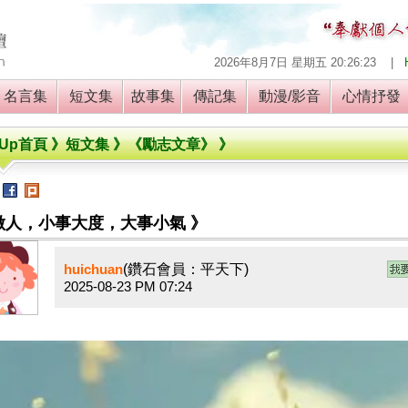
2026年8月7日 星期五
20:26:24
|
名言集
短文集
故事集
傳記集
動漫/影音
心情抒
 Up
首頁 》短文集 》《勵志文章》 》
到
做人，小事大度，大事小氣 》
(鑽石會員：平天下)
huichuan
2025-08-23 PM 07:24