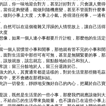
的話，你一味地迎合對方，甚至討好對方，只會讓人覺得
，當你足夠變通，能做到隨機應變，甚至不管面對什麼事
，做到小事上大度，大事上小氣，拎得清任何事，一邊有
。
，自然可以在這個複雜又浮躁的人情世故上，讓自己活得
大度
想像，如果一個人連小事都要斤斤計較，那麼他的生活定
。
當一個人習慣管小事和閒事，那他就有管不完的小事和閒
，面對生活當中那些可有可無，甚至是無關緊要的事，那
，該放就放，該忘就忘，留點餘地給自己和別人。
常說：留三分餘地於人，留三分退路於己。
強大的人，其實通常都是這樣的，對於生活里那些雞毛蒜
其中，更不會總在那裡糾結。
允許一切發生，靜靜地安撫好自己的內心，把屬於自己寶
是說，既然是生活里的一些小事，那麼我們就應該做到大
，不給自己的生活帶來負能量，也不讓自己在這些小事上