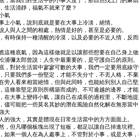
底，當我們對生活中的小事大度了，那自然找上門的麻煩
，生活清靜，福氣不就來了麼？
小氣
事上小氣，說到底就是要在大事上冷淡，絕情。
說人與人之間的相處，熱情是好的，甚至是必要的。
，有時保持一種清醒的冷漠，以及必要的不近人情，反而
瞧這種底氣，因為這樣做就足以讓那些想要在自己身上做
松浦彌太郎曾說：人生中最重要的，是守護自己的原則。
底，對於生活當中寥寥可數的大事，我們一定要用底線守
，只要我們多一份堅定，才能不失分寸，不丟人格，不棄
在旁人看來相當絕情，但與此同時，也能給到別人自己堅
，這條靠堅定原則所構築而成的、不可逾越的邊界，才能
，在大事上變得小氣，讓自己在成長的過程里，不斷地提
，儘可能把一些莫名其妙的潛在風險自然化解在無形當中
強大
人的強大，其實是體現在日常生活當中的方方面面上。
然，但凡哪個板塊出現了短板，都足以讓自己掉進坑裡。
，如果一個人在為人處事上，不管對於小事，或是大事，