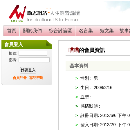
首頁
關於我們
綜合討論區
名言集
短文集
故事
會員登入
喵喵
的會員資訊
帳號:
密碼:
‧基本資料
會員註冊
忘記密碼
>
性別 : 男
>
生日 : 2009/2/16
>
血型 :
>
感情狀態 :
>
註冊日期: 2012/6/6 下午 03
>
登入日期: 2013/2/7 下午 02