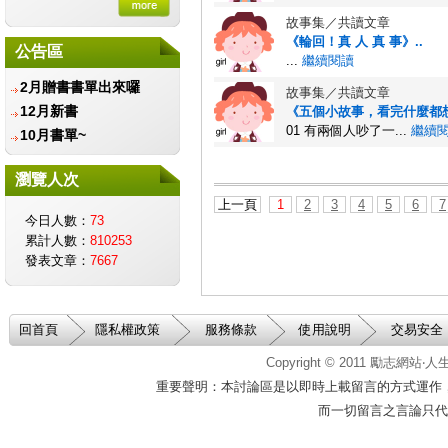
金會
故事集／共讀文章
財團法人愛盲基金會
《輪回！真 人 真 事》..
信誼基金會-守護孩子唯
公告區
...
繼續閱讀
一的童年
2月贈書書單出來囉
兒童福利聯盟文教基金會
故事集／共讀文章
12月新書
《五個小故事，看完什麼都想
智邦公益館
01 有兩個人吵了一...
繼續
10月書單~
社團法人台灣生命教育協
會
瀏覽人次
遲緩兒早期療育協會
上一頁
1
2
3
4
5
6
7
社團法人中華育幼機構兒
今日人數：
73
童關懷協會
累計人數：
810253
台北市學習障礙者家長協
發表文章：
7667
會
中華民國癌友新生命協
會
回首頁
隱私權政策
服務條款
使用說明
交易安全
台灣創價學會
中華民國脊髓損傷者聯合
Copyright © 2011
勵志網站‧
會
重要聲明：本討論區是以即時上載留言的方式運作
中華民國腦性麻痺協會
而一切留言之言論只代
伊甸基金會