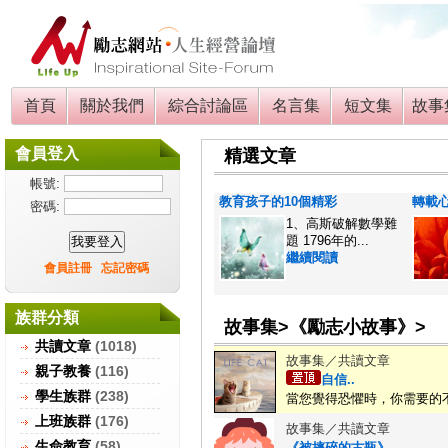
首頁
關於我們
綜合討論區
名言集
短文集
故事
會員登入
精選文章
帳號:
教育孩子的10個精彩
轉載
密碼:
1、高斯破解數學難
題 1796年的...
繼續閱讀
會員註冊
忘記密碼
族群分類
故事集>《勵志小故事》>
共讀文章
(1018)
故事集／共讀文章
親子教養
(116)
自信..
學生族群
(238)
當您覺得恐懼時，你需要的不
上班族群
(176)
故事集／共讀文章
生命教育
(58)
《被摔碎的古瓶》..