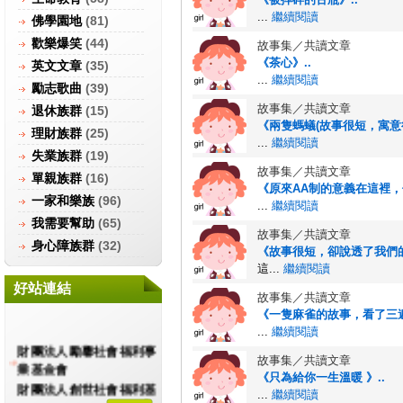
...
繼續閱讀
佛學園地
(81)
歡樂爆笑
(44)
故事集／共讀文章
《茶心》..
英文文章
(35)
...
繼續閱讀
勵志歌曲
(39)
故事集／共讀文章
退休族群
(15)
《兩隻螞蟻(故事很短，寓意很
理財族群
(25)
...
繼續閱讀
失業族群
(19)
故事集／共讀文章
單親族群
(16)
《原來AA制的意義在這裡，值
一家和樂族
(96)
...
繼續閱讀
我需要幫助
(65)
故事集／共讀文章
身心障族群
(32)
《故事很短，卻說透了我們的
這...
繼續閱讀
好站連結
故事集／共讀文章
‎‎《一隻麻雀的故事，看了三遍
...
繼續閱讀
財團法人勵馨社會福利事
故事集／共讀文章
業基金會
《只為給你一生溫暖 》..
財團法人創世社會福利基
...
繼續閱讀