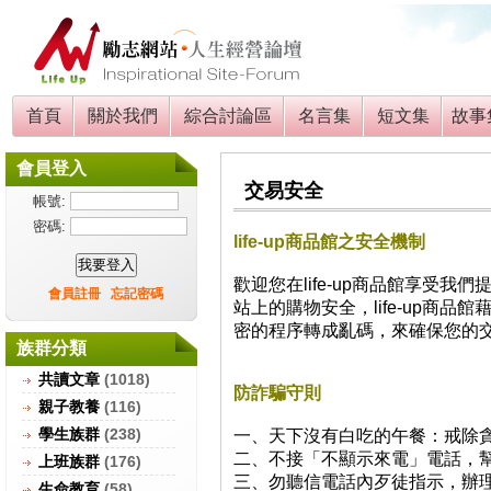
首頁
關於我們
綜合討論區
名言集
短文集
故事
會員登入
交易安全
帳號:
密碼:
life-up商品館之安全機制
歡迎您在life-up商品館享受
會員註冊
忘記密碼
站上的購物安全，life-up商
密的程序轉成亂碼，來確保您的
族群分類
共讀文章
(1018)
防詐騙守則
親子教養
(116)
學生族群
(238)
一、天下沒有白吃的午餐：戒除
二、不接「不顯示來電」電話，
上班族群
(176)
三、勿聽信電話內歹徒指示，辦
生命教育
(58)