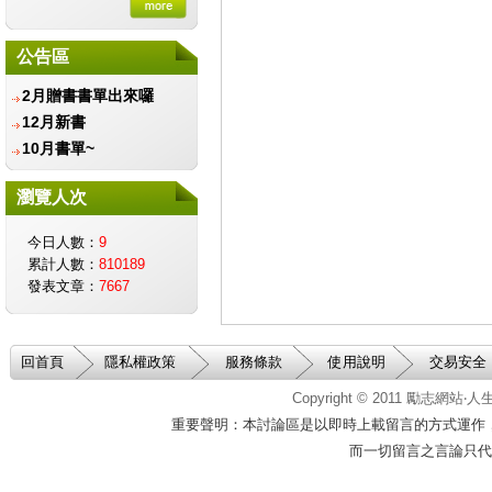
金會
財團法人愛盲基金會
公告區
信誼基金會-守護孩子唯
一的童年
2月贈書書單出來囉
兒童福利聯盟文教基金會
12月新書
智邦公益館
10月書單~
社團法人台灣生命教育協
會
瀏覽人次
遲緩兒早期療育協會
社團法人中華育幼機構兒
今日人數：
9
童關懷協會
累計人數：
810189
台北市學習障礙者家長協
發表文章：
7667
會
中華民國癌友新生命協
會
回首頁
隱私權政策
服務條款
使用說明
交易安全
台灣創價學會
中華民國脊髓損傷者聯合
Copyright © 2011
勵志網站‧
會
重要聲明：本討論區是以即時上載留言的方式運作
中華民國腦性麻痺協會
而一切留言之言論只代
伊甸基金會