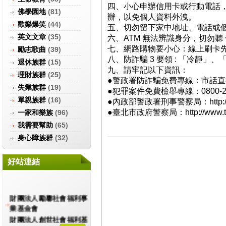
四、小心申辦信用卡或行動電話
佛學園地
(81)
辦，以免個人資料外洩。
歡樂爆笑
(44)
五、切勿留下家中地址、電話或
英文文章
(35)
六、ATM 無法辨識身分，切勿
七、網路購物要小心：線上刷卡
勵志歌曲
(39)
八、防詐騙 3 要領 : 「冷靜」
退休族群
(15)
九、請牢記以下資訊：
理財族群
(25)
●警政署防詐騙免費專線：市話直撥
失業族群
(19)
●犯罪案件免費檢舉專線：0800-21
單親族群
(16)
●內政部警政署刑事警察局：http://ww
●臺北市政府警察局：http://www.tcpd.
一家和樂族
(96)
我需要幫助
(65)
身心障族群
(32)
好站連結
財團法人勵馨社會福利事
業基金會
財團法人創世社會福利基