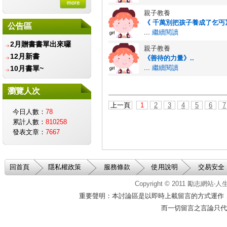
金會
財團法人愛盲基金會
親子教養
《 千萬別把孩子養成了乞丐》
信誼基金會-守護孩子唯
公告區
...
繼續閱讀
一的童年
2月贈書書單出來囉
兒童福利聯盟文教基金會
親子教養
12月新書
《善待的力量》..
智邦公益館
...
繼續閱讀
10月書單~
社團法人台灣生命教育協
會
瀏覽人次
遲緩兒早期療育協會
社團法人中華育幼機構兒
上一頁
1
2
3
4
5
6
7
今日人數：
78
童關懷協會
累計人數：
810258
台北市學習障礙者家長協
發表文章：
7667
會
中華民國癌友新生命協
會
回首頁
隱私權政策
服務條款
使用說明
交易安全
台灣創價學會
中華民國脊髓損傷者聯合
Copyright © 2011
勵志網站‧
會
重要聲明：本討論區是以即時上載留言的方式運作
中華民國腦性麻痺協會
而一切留言之言論只代
伊甸基金會