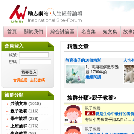
首頁
關於我們
綜合討論區
名言集
短文集
故事
會員登入
精選文章
帳號:
教育孩子的10個精彩
人也
密碼:
1、高斯破解數學難
題 1796年的...
繼續閱讀
會員註冊
忘記密碼
族群分類
族群分類>親子教養>
共讀文章
(1018)
親子教養
親子教養
(116)
愛是生命中最好的養份.
學生族群
(238)
有個小男孩幾乎認為自己...
上班族群
(176)
親子教養
生命教育
(58)