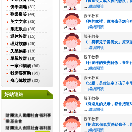
《孩童長大成人後的態度，就
...
繼續閱讀
佛學園地
(81)
歡樂爆笑
(44)
親子教養
英文文章
(35)
《你的家裡，藏著孩子20年後
...
繼續閱讀
勵志歌曲
(39)
退休族群
(15)
親子教養
《「窮養兒子富養女」原來是
理財族群
(25)
...
繼續閱讀
失業族群
(19)
親子教養
單親族群
(16)
‎‎《什麼樣的夫妻關係，養出什
一家和樂族
(96)
...
繼續閱讀
我需要幫助
(65)
親子教養
身心障族群
(32)
《父親，是你決定了孩子中學
...
繼續閱讀
好站連結
親子教養
《‎有遠見的父母，都會把這8
...
繼續閱讀
財團法人勵馨社會福利事
親子教養
業基金會
《把這10個氣質傳給孩子，勝
財團法人創世社會福利基
...
繼續閱讀