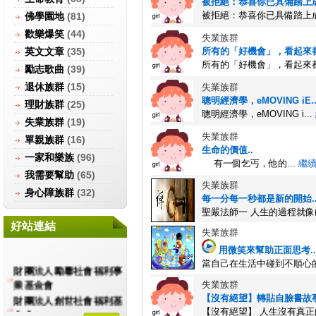
被拒絕：恭喜你已具備踏上成
被拒絕：恭喜你已具備踏上成
佛學園地
(81)
歡樂爆笑
(44)
失業族群
英文文章
(35)
所有的「好機會」，看起來都
所有的「好機會」，看起來都
勵志歌曲
(39)
退休族群
(15)
失業族群
聰明經濟學，eMOVING iE.
理財族群
(25)
聰明經濟學，eMOVING i...
失業族群
(19)
失業族群
單親族群
(16)
生命的價值..
一家和樂族
(96)
有一個乞丐，他的...
繼
我需要幫助
(65)
失業族群
身心障族群
(32)
每一分每一秒都是新的開始.
聖嚴法師一 人生的過程就像山
好站連結
失業族群
用微笑來幫助正面思考..
當自己在生活中碰到不順心的事
財團法人勵馨社會福利事
業基金會
失業族群
【沒有絕望】轉貼自臉書故事
財團法人創世社會福利基
【沒有絕望】 人生沒有真正的
金會