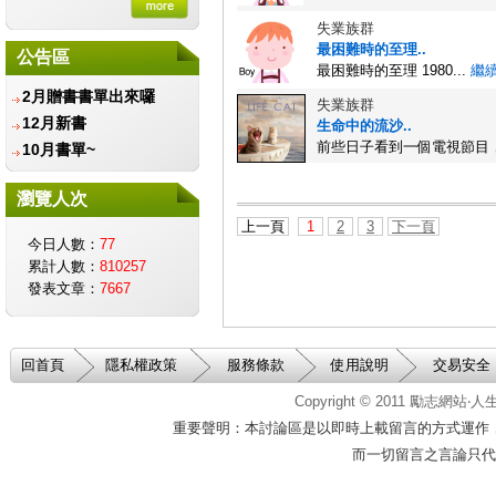
財團法人愛盲基金會
失業族群
信誼基金會-守護孩子唯
最困難時的至理..
公告區
一的童年
最困難時的至理 1980...
繼
兒童福利聯盟文教基金會
2月贈書書單出來囉
失業族群
智邦公益館
12月新書
生命中的流沙..
前些日子看到一個電視節目，
社團法人台灣生命教育協
10月書單~
會
遲緩兒早期療育協會
瀏覽人次
社團法人中華育幼機構兒
上一頁
1
2
3
下一頁
童關懷協會
今日人數：
77
累計人數：
810257
台北市學習障礙者家長協
發表文章：
7667
會
中華民國癌友新生命協
會
台灣創價學會
回首頁
隱私權政策
服務條款
使用說明
交易安全
中華民國脊髓損傷者聯合
Copyright © 2011
勵志網站‧
會
重要聲明：本討論區是以即時上載留言的方式運作
中華民國腦性麻痺協會
而一切留言之言論只代
伊甸基金會
雙連視障關懷基金會