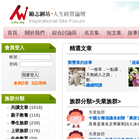
首頁
關於我們
綜合討論區
名言集
短文集
故事
會員登入
精選文章
帳號:
鄭豐喜的故事
「超
密碼:
「一根草，一點露，
天無絕人之路」，
鄭...
會員註冊
忘記密碼
繼續閱讀
族群分類
族群分類>失業族群>
共讀文章
(1018)
失業族群
親子教養
(116)
中國女權倡議者創辦「農家女
學生族群
(238)
吳青是著名文學家和詩人冰心
上班族群
(176)
失業族群
生命教育
(58)