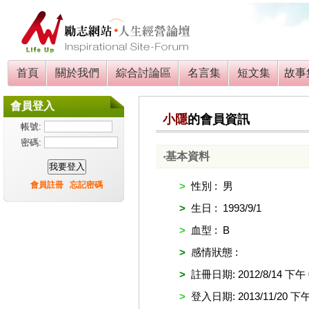
首頁
關於我們
綜合討論區
名言集
短文集
故事
會員登入
小隱
的會員資訊
帳號:
密碼:
‧基本資料
會員註冊
忘記密碼
>
性別 : 男
>
生日 : 1993/9/1
>
血型 : B
>
感情狀態 :
>
註冊日期: 2012/8/14 下午 0
>
登入日期: 2013/11/20 下午 