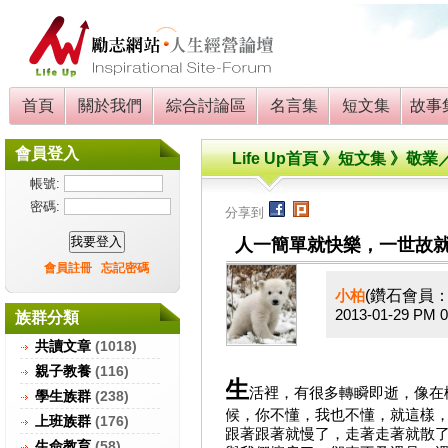
首頁
關於我們
綜合討論區
名言集
短文集
故事
會員登入
Life Up
首頁 》短文集 》敬業
帳號:
密碼:
分享到
人一簡單就快樂，一世故
會員註冊
忘記密碼
(鑽石會員
小柏
2013-01-29 PM 0
族群分類
共讀文章
(1018)
親子教養
(116)
生
活裡，有很多轉瞬即逝，像在
學生族群
(238)
候，你不懂，我也不懂，就這樣
上班族群
(176)
跟著跟著就慢了，走著走著就散
生命教育
(58)