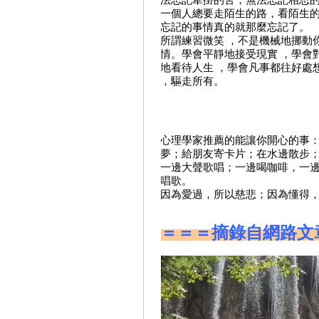
法忘記牽掛的苦，無法忘記相思
雙連視障關懷基金會
一個人總要走陌生的路，看陌生
中華民國聾人協會
忘記的事情真的就那麼忘記了。
所謂練習微笑 ，不是機械地挪動
社團法人台北市自閉症家
情。學會平靜地接受現實 ，學會
長協會
地看待人生 ，學會凡事都往好處
台北市心生活協會
，驅走所有。
耕莘文教基金會
風車文教基金會
富邦文教基金會
心理學家推薦的能讓你開心的事
社團法人世界和平會
夢；給朋友寄卡片；在水邊散步
都市人基金會
一邊大聲歌唱；一邊喝咖啡，一
社團法人台灣失智協會
唱歌。
台灣世界展望會
因為愛過，所以慈悲；因為懂得，
天主教善牧基金會
漢慈公益基金會
＝＝＝摘錄自網路文
法鼓山般若禪坐會
社團法人台灣少年權益與
福利促進聯盟
真善美社會福利基金會
愛滋感染者權益促進會