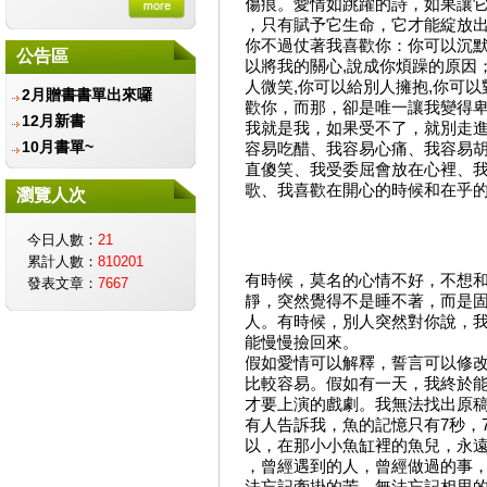
傷痕。愛情如跳躍的詩，如果讓
金會
，只有賦予它生命，它才能綻放
財團法人愛盲基金會
你不過仗著我喜歡你：你可以沉默
公告區
信誼基金會-守護孩子唯
以將我的關心,說成你煩躁的原因
一的童年
人微笑,你可以給別人擁抱,你可
2月贈書書單出來囉
歡你，而那，卻是唯一讓我變得
兒童福利聯盟文教基金會
12月新書
我就是我，如果受不了，就別走進
智邦公益館
10月書單~
容易吃醋、我容易心痛、我容易
社團法人台灣生命教育協
直傻笑、我受委屈會放在心裡、我
會
歌、我喜歡在開心的時候和在乎
瀏覽人次
遲緩兒早期療育協會
社團法人中華育幼機構兒
今日人數：
21
童關懷協會
累計人數：
810201
有時候，莫名的心情不好，不想
台北市學習障礙者家長協
發表文章：
7667
靜，突然覺得不是睡不著，而是
會
人。有時候，別人突然對你說，
中華民國癌友新生命協
能慢慢撿回來。
會
假如愛情可以解釋，誓言可以修
台灣創價學會
比較容易。假如有一天，我終於
中華民國脊髓損傷者聯合
才要上演的戲劇。我無法找出原
會
有人告訴我，魚的記憶只有7秒，
以，在那小小魚缸裡的魚兒，永遠
中華民國腦性麻痺協會
，曾經遇到的人，曾經做過的事
伊甸基金會