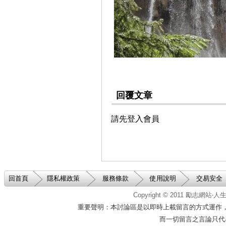
築心之家
陽光基金會
中華育幼機構兒童關懷協
會
回覆文章
請先登入會員
回首頁
隱私權政策
服務條款
使用說明
交易安全
Copyright © 2011
勵志網站‧
重要聲明：本討論區是以即時上載留言的方式運作
而一切留言之言論只代