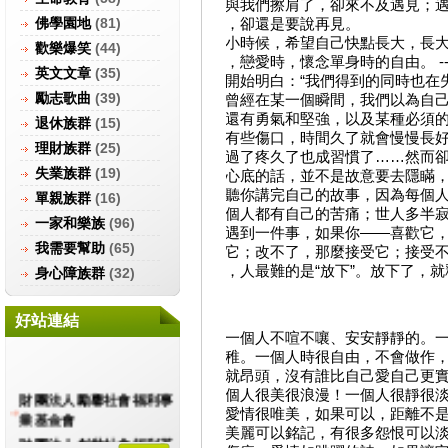
與我們擦肩了，卻來不及遇見；
佛學園地
(81)
，卻還是要說再見。
小時候，希望自己快點長大，長
歡樂爆笑
(44)
，戀愛時，懷念單身時的自由。 -
英文文章
(35)
開始明白：“我們得到的同時也在
勵志歌曲
(39)
曾經在某一個瞬間，我們以為自
還有勇氣和堅強，以及某種必須
退休族群
(15)
有些傷口，時間久了就會慢慢長
理財族群
(25)
過了疼久了也成習慣了……然而
失業族群
(19)
心底的話，並不是故意要去隱瞞
聽你講完自己的故事，因為每個
單親族群
(16)
個人都有自己的苦痛；世人多半寂
一家和樂族
(96)
遇到一件事，如果你——喜歡它
我需要幫助
(65)
它；改不了，那麼接受它；接受
，人最難的是“放下”。放下了，
身心障族群
(32)
好站連結
一個人不喧不嚷、安安靜靜的。
稚。一個人時很自由，不會做作
就昂頭，沒有誰比自己愛自己更
個人很美很浪漫！一個人很靜很
財團法人勵馨社會福利事
愛情很唯美，如果可以，距離不
業基金會
美麗可以銘記，有很多怨恨可以
財團法人創世社會福利基