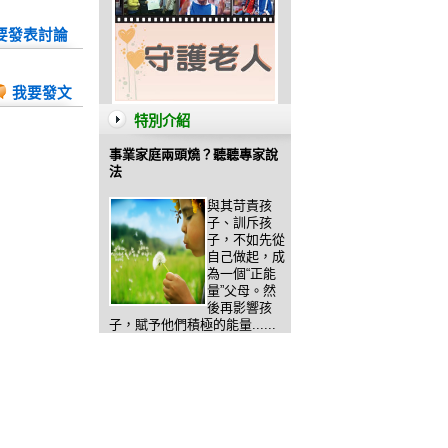
要發表討論
我要發文
特別介紹
事業家庭兩頭燒？聽聽專家說
法
與其苛責孩
子、訓斥孩
子，不如先從
自己做起，成
為一個“正能
量”父母。然
後再影響孩
子，賦予他們積極的能量......