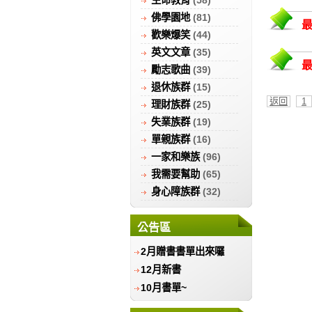
生命教育
(58)
佛學園地
(81)
歡樂爆笑
(44)
英文文章
(35)
勵志歌曲
(39)
退休族群
(15)
返回
1
理財族群
(25)
失業族群
(19)
單親族群
(16)
一家和樂族
(96)
我需要幫助
(65)
身心障族群
(32)
公告區
2月贈書書單出來囉
12月新書
10月書單~