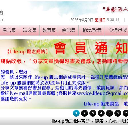
2026年8月9日
星期日
6:38:11
|
名言集
短文集
故事集
傳記集
動漫/影音
心情抒
1
2
3
4
5
6
7
life-up勵志網--智慧、健康、心